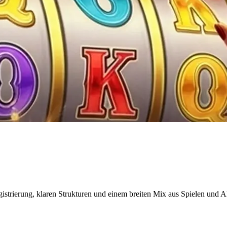
istrierung, klaren Strukturen und einem breiten Mix aus Spielen und A