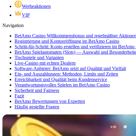
Werbeaktionen
VIP
Navigation
BetAmo Casino Willkommensbonus und regelmäßige Aktione
Registrierung und Kontoeröffnung im BetAmo Casino
Schritt-für-Schritt: Konto erstellen und verifizieren im BetAmo
BetAmo Spielautomaten (Slots) — Auswahl und Besonderheit
Tischspiele und Varianten
Live-Casino mit echten Dealern
Software-Anbieter: BetAmo setzt auf Qualität und Vielfalt
Ein- und Auszahlungen: Methoden, Limits und Zeiten
Erreichbarkeit und Qualität beim Kundenservice
Verantwortungsvolles Spielen im BetAmo Casino
Sicherheit und Fairness
Fazit
BetAmo Bewertungen von Experten
Häufig gestellte Fragen