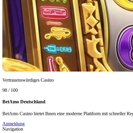
Vertrauenswürdiges Casino
98
/
100
BetAmo Deutschland
BetAmo Casino bietet Ihnen eine moderne Plattform mit schneller Reg
Anmeldung
Navigation