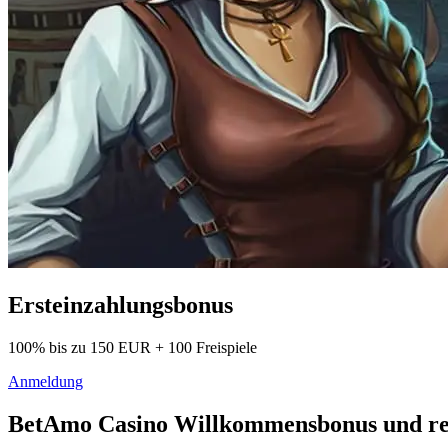
Ersteinzahlungsbonus
100% bis zu 150 EUR + 100 Freispiele
Anmeldung
BetAmo Casino Willkommensbonus und re