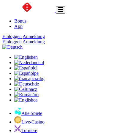
Bonus
App
Einloggen
Anmeldung
Einloggen
Anmeldung
en
nl
cl
pe
bg
de
cz
ro
ca
Alle Spiele
Live-Casino
Turniere