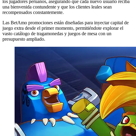
los jugadores peruanos, asegurando que cada nuevo usuario reciba
una bienvenida contundente y que los clientes leales sean
recompensados constantemente.
Las BetAmo promociones están diseñadas para inyectar capital de
juego extra desde el primer momento, permitiéndote explorar el
vasto catálogo de tragamonedas y juegos de mesa con un
presupuesto ampliado.