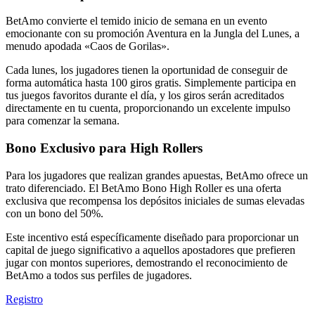
BetAmo convierte el temido inicio de semana en un evento
emocionante con su promoción Aventura en la Jungla del Lunes, a
menudo apodada «Caos de Gorilas».
Cada lunes, los jugadores tienen la oportunidad de conseguir de
forma automática hasta 100 giros gratis. Simplemente participa en
tus juegos favoritos durante el día, y los giros serán acreditados
directamente en tu cuenta, proporcionando un excelente impulso
para comenzar la semana.
Bono Exclusivo para High Rollers
Para los jugadores que realizan grandes apuestas, BetAmo ofrece un
trato diferenciado. El BetAmo Bono High Roller es una oferta
exclusiva que recompensa los depósitos iniciales de sumas elevadas
con un bono del 50%.
Este incentivo está específicamente diseñado para proporcionar un
capital de juego significativo a aquellos apostadores que prefieren
jugar con montos superiores, demostrando el reconocimiento de
BetAmo a todos sus perfiles de jugadores.
Registro