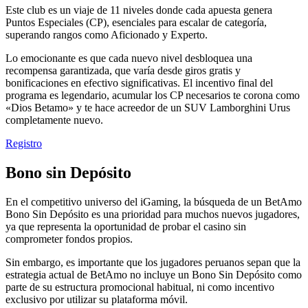
Este club es un viaje de 11 niveles donde cada apuesta genera
Puntos Especiales (CP), esenciales para escalar de categoría,
superando rangos como Aficionado y Experto.
Lo emocionante es que cada nuevo nivel desbloquea una
recompensa garantizada, que varía desde giros gratis y
bonificaciones en efectivo significativas. El incentivo final del
programa es legendario, acumular los CP necesarios te corona como
«Dios Betamo» y te hace acreedor de un SUV Lamborghini Urus
completamente nuevo.
Registro
Bono sin Depósito
En el competitivo universo del iGaming, la búsqueda de un BetAmo
Bono Sin Depósito es una prioridad para muchos nuevos jugadores,
ya que representa la oportunidad de probar el casino sin
comprometer fondos propios.
Sin embargo, es importante que los jugadores peruanos sepan que la
estrategia actual de BetAmo no incluye un Bono Sin Depósito como
parte de su estructura promocional habitual, ni como incentivo
exclusivo por utilizar su plataforma móvil.