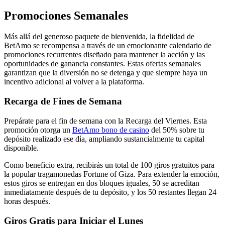
Promociones Semanales
Más allá del generoso paquete de bienvenida, la fidelidad de
BetAmo se recompensa a través de un emocionante calendario de
promociones recurrentes diseñado para mantener la acción y las
oportunidades de ganancia constantes. Estas ofertas semanales
garantizan que la diversión no se detenga y que siempre haya un
incentivo adicional al volver a la plataforma.
Recarga de Fines de Semana
Prepárate para el fin de semana con la Recarga del Viernes. Esta
promoción otorga un
BetAmo bono de casino
del 50% sobre tu
depósito realizado ese día, ampliando sustancialmente tu capital
disponible.
Como beneficio extra, recibirás un total de 100 giros gratuitos para
la popular tragamonedas Fortune of Giza. Para extender la emoción,
estos giros se entregan en dos bloques iguales, 50 se acreditan
inmediatamente después de tu depósito, y los 50 restantes llegan 24
horas después.
Giros Gratis para Iniciar el Lunes