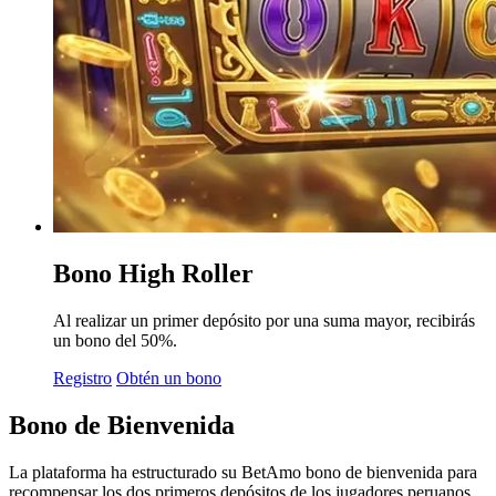
Bono High Roller
Al realizar un primer depósito por una suma mayor, recibirás
un bono del 50%.
Registro
Obtén un bono
Bono de Bienvenida
La plataforma ha estructurado su BetAmo bono de bienvenida para
recompensar los dos primeros depósitos de los jugadores peruanos,