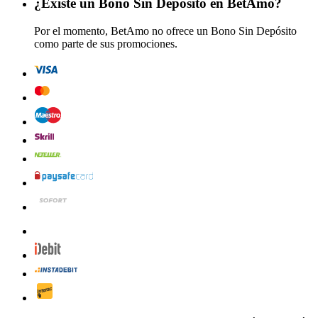
¿Existe un Bono Sin Depósito en BetAmo?
Por el momento, BetAmo no ofrece un Bono Sin Depósito
como parte de sus promociones.