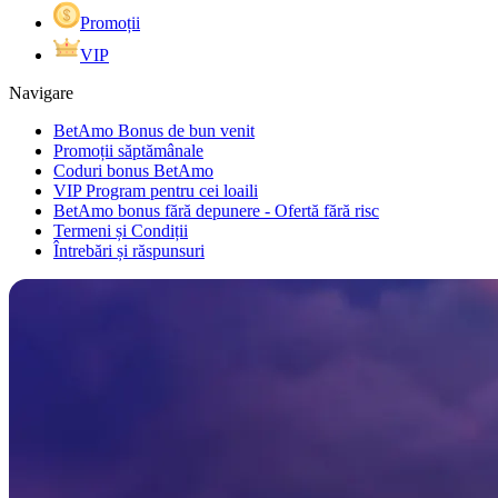
Promoții
VIP
Navigare
BetAmo Bonus de bun venit
Promoții săptămânale
Coduri bonus BetAmo
VIP Program pentru cei loaili
BetAmo bonus fără depunere - Ofertă fără risc
Termeni și Condiții
Întrebări și răspunsuri