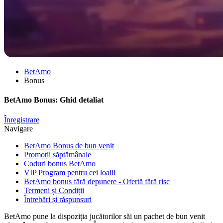
BetAmo
Bonus
BetAmo Bonus: Ghid detaliat
Înregistrare
Navigare
BetAmo Bonus de bun venit
Promoții săptămânale
Coduri bonus BetAmo
VIP Program pentru cei loaili
BetAmo bonus fără depunere - Ofertă fără risc
Termeni și Condiții
Întrebări și răspunsuri
BetAmo pune la dispoziția jucătorilor săi un pachet de bun venit