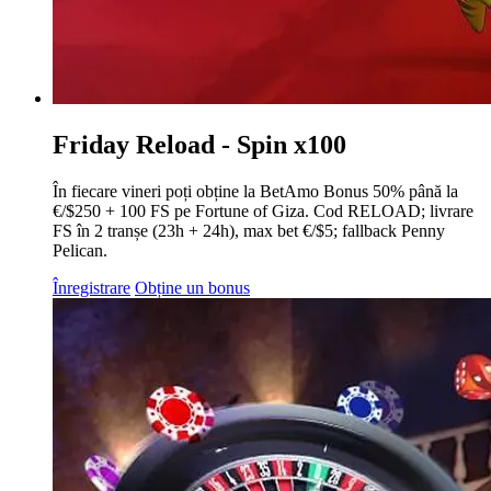
Friday Reload - Spin x100
În fiecare vineri poți obține la BetAmo Bonus 50% până la
€/$250 + 100 FS pe Fortune of Giza. Cod RELOAD; livrare
FS în 2 tranșe (23h + 24h), max bet €/$5; fallback Penny
Pelican.
Înregistrare
Obține un bonus