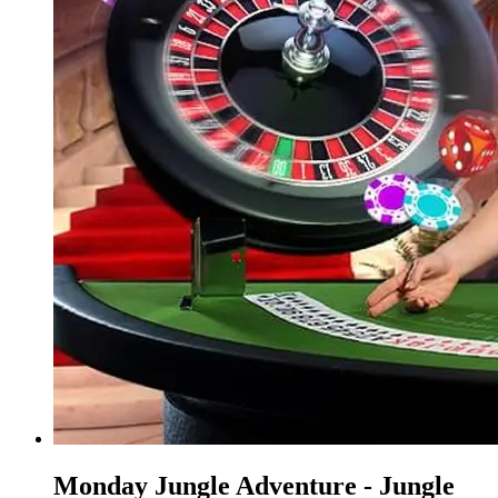
Monday Jungle Adventure - Jungle