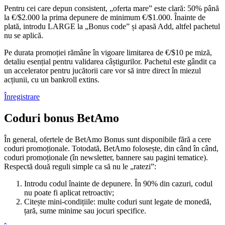
Pentru cei care depun consistent, „oferta mare” este clară: 50% până
la €/$2.000 la prima depunere de minimum €/$1.000. Înainte de
plată, introdu LARGE la „Bonus code” și apasă Add, altfel pachetul
nu se aplică.
Pe durata promoției rămâne în vigoare limitarea de €/$10 pe miză,
detaliu esențial pentru validarea câștigurilor. Pachetul este gândit ca
un accelerator pentru jucătorii care vor să intre direct în miezul
acțiunii, cu un bankroll extins.
Înregistrare
Coduri bonus BetAmo
În general, ofertele de BetAmo Bonus sunt disponibile fără a cere
coduri promoționale. Totodată, BetAmo folosește, din când în când,
coduri promoționale (în newsletter, bannere sau pagini tematice).
Respectă două reguli simple ca să nu le „ratezi”:
Introdu codul înainte de depunere. În 90% din cazuri, codul
nu poate fi aplicat retroactiv;
Citește mini-condițiile: multe coduri sunt legate de monedă,
țară, sume minime sau jocuri specifice.