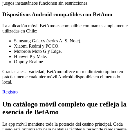
juegos instantáneos funcionen sin restricciones.
Dispositivos Android compatibles con BetAmo
La aplicación móvil BetAmo es compatible con marcas ampliamente
utilizadas en Chile:
Samsung Galaxy (series A, S, Note).
Xiaomi Redmi y POCO.
Motorola Moto G y Edge.
Huawei P y Mate.
Oppo y Realme.
Gracias a esta variedad, BetAmo ofrece un rendimiento óptimo en
prácticamente cualquier móvil Android disponible en el mercado
local.
Registro
Un catálogo móvil completo que refleja la
esencia de BetAmo
La app móvil mantiene toda la potencia del casino principal. Cada
juego está optimizado para pantallas táctiles y responde rápidamente