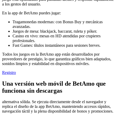
a los gestos del usuario.
En la app de BetAmo puedes jugar:
Tragamonedas modernas: con Bonus Buy y mecánicas
avanzadas.
Juegos de mesa: blackjack, baccarat, ruleta y póker.
Casino en vivo: mesas en HD atendidas por crupieres
profesionales.
Fast Games: títulos instantáneos para sesiones breves.
Todos los juegos en la BetAmo app están desarrollados por
proveedores de prestigio, lo que garantiza gráficos bien adaptados,
sonidos limpios y estabilidad en dispositivos móviles.
Registro
Una versión web móvil de BetAmo que
funciona sin descargas
alternativa sólida. Se ejecuta directamente desde el navegador y
replica el diseño de la app BetAmo, manteniendo accesos rápidos,
navegación táctil y la plena disponibilidad de bonos y promociones.