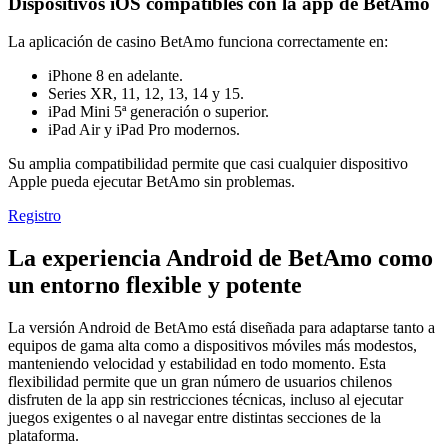
Dispositivos iOS compatibles con la app de BetAmo
La aplicación de casino BetAmo funciona correctamente en:
iPhone 8 en adelante.
Series XR, 11, 12, 13, 14 y 15.
iPad Mini 5ª generación o superior.
iPad Air y iPad Pro modernos.
Su amplia compatibilidad permite que casi cualquier dispositivo
Apple pueda ejecutar BetAmo sin problemas.
Registro
La experiencia Android de BetAmo como
un entorno flexible y potente
La versión Android de BetAmo está diseñada para adaptarse tanto a
equipos de gama alta como a dispositivos móviles más modestos,
manteniendo velocidad y estabilidad en todo momento. Esta
flexibilidad permite que un gran número de usuarios chilenos
disfruten de la app sin restricciones técnicas, incluso al ejecutar
juegos exigentes o al navegar entre distintas secciones de la
plataforma.