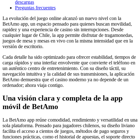
descargas
Preguntas frecuentes
La evolución del juego online alcanzó un nuevo nivel con la
BetAmo app, un espacio pensado para quienes buscan movilidad,
rapidez y una experiencia de casino sin interrupciones. Desde
cualquier lugar de Chile, la app permite disfrutar de tragamonedas,
juegos de mesa y mesas en vivo con la misma intensidad que en la
versión de escritorio.
Cada detalle ha sido optimizado para ofrecer estabilidad, tiempos de
carga rápidos y una interfaz envolvente que convierte el teléfono en
un auténtico centro de entretenimiento. Con su diseño táctil, su
navegación intuitiva y la calidad de sus transmisiones, la aplicación
BetAmo demuestra que el casino moderno ya no depende de un
ordenador; ahora viaja contigo.
Una visión clara y completa de la app
móvil de BetAmo
La BetAmo app reúne comodidad, rendimiento y versatilidad en una
sola plataforma. Pensado para jugadores chilenos, su diseño liviano
facilita el acceso a cientos de juegos, métodos de pago seguros y
funciones prácticas, como el historial de apuestas, el soporte directo