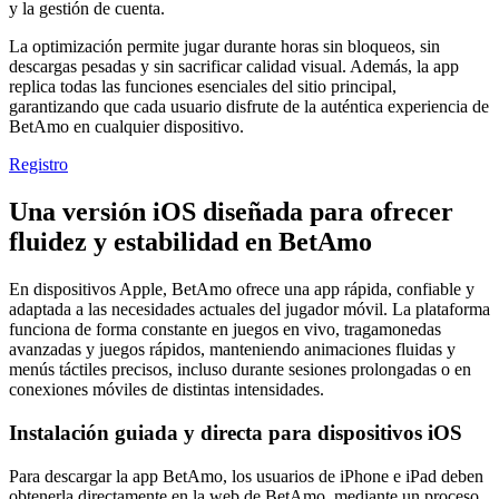
y la gestión de cuenta.
La optimización permite jugar durante horas sin bloqueos, sin
descargas pesadas y sin sacrificar calidad visual. Además, la app
replica todas las funciones esenciales del sitio principal,
garantizando que cada usuario disfrute de la auténtica experiencia de
BetAmo en cualquier dispositivo.
Registro
Una versión iOS diseñada para ofrecer
fluidez y estabilidad en BetAmo
En dispositivos Apple, BetAmo ofrece una app rápida, confiable y
adaptada a las necesidades actuales del jugador móvil. La plataforma
funciona de forma constante en juegos en vivo, tragamonedas
avanzadas y juegos rápidos, manteniendo animaciones fluidas y
menús táctiles precisos, incluso durante sesiones prolongadas o en
conexiones móviles de distintas intensidades.
Instalación guiada y directa para dispositivos iOS
Para descargar la app BetAmo, los usuarios de iPhone e iPad deben
obtenerla directamente en la web de BetAmo, mediante un proceso