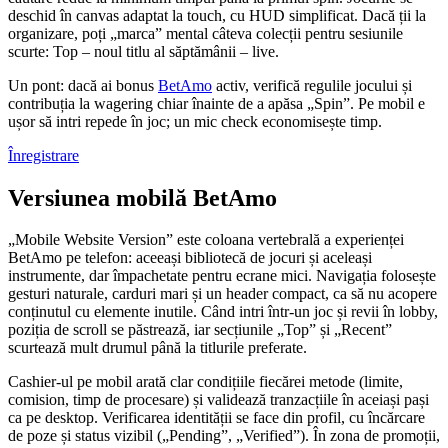
deschid în canvas adaptat la touch, cu HUD simplificat. Dacă ții la
organizare, poți „marca” mental câteva colecții pentru sesiunile
scurte: Top – noul titlu al săptămânii – live.
Un pont: dacă ai bonus
BetAmo
activ, verifică regulile jocului și
contribuția la wagering chiar înainte de a apăsa „Spin”. Pe mobil e
ușor să intri repede în joc; un mic check economisește timp.
Înregistrare
Versiunea mobilă BetAmo
„Mobile Website Version” este coloana vertebrală a experienței
BetAmo pe telefon: aceeași bibliotecă de jocuri și aceleași
instrumente, dar împachetate pentru ecrane mici. Navigația folosește
gesturi naturale, carduri mari și un header compact, ca să nu acopere
conținutul cu elemente inutile. Când intri într-un joc și revii în lobby,
poziția de scroll se păstrează, iar secțiunile „Top” și „Recent”
scurtează mult drumul până la titlurile preferate.
Cashier-ul pe mobil arată clar condițiile fiecărei metode (limite,
comision, timp de procesare) și validează tranzacțiile în aceiași pași
ca pe desktop. Verificarea identității se face din profil, cu încărcare
de poze și status vizibil („Pending”, „Verified”). În zona de promoții,