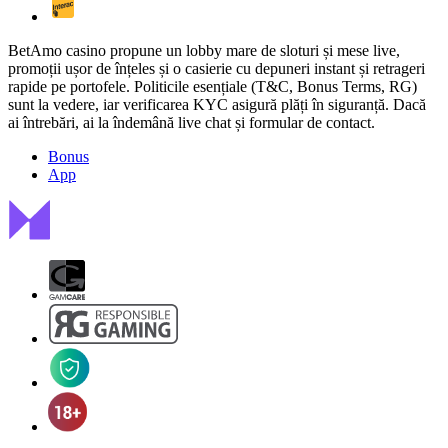
BetAmo casino propune un lobby mare de sloturi și mese live,
promoții ușor de înțeles și o casierie cu depuneri instant și retrageri
rapide pe portofele. Politicile esențiale (T&C, Bonus Terms, RG)
sunt la vedere, iar verificarea KYC asigură plăți în siguranță. Dacă
ai întrebări, ai la îndemână live chat și formular de contact.
Bonus
App