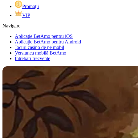
Promoții
VIP
Navigare
Aplicație BetAmo pentru iOS
Aplicație BetAmo pentru Android
Jocuri casino de pe mobil
Versiunea mobilă BetAmo
Întrebări frecvente