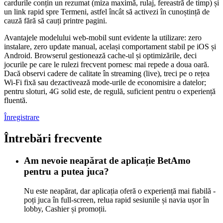
cardurile conțin un rezumat (miza maximă, rulaj, fereastră de timp) și
un link rapid spre Termeni, astfel încât să activezi în cunoștință de
cauză fără să cauți printre pagini.
Avantajele modelului web-mobil sunt evidente la utilizare: zero
instalare, zero update manual, același comportament stabil pe iOS și
Android. Browserul gestionează cache-ul și optimizările, deci
jocurile pe care le rulezi frecvent pornesc mai repede a doua oară.
Dacă observi cadere de calitate în streaming (live), treci pe o rețea
Wi-Fi fixă sau dezactivează mode-urile de economisire a datelor;
pentru sloturi, 4G solid este, de regulă, suficient pentru o experiență
fluentă.
Înregistrare
Întrebări frecvente
Am nevoie neapărat de aplicație BetAmo
pentru a putea juca?
Nu este neapărat, dar aplicația oferă o experiență mai fiabilă -
poți juca în full-screen, relua rapid sesiunile și navia ușor în
lobby, Cashier și promoții.